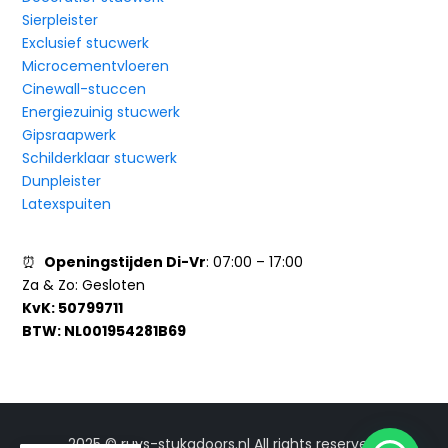
Sierpleister
Exclusief stucwerk
Microcementvloeren
Cinewall-stuccen
Energiezuinig stucwerk
Gipsraapwerk
Schilderklaar stucwerk
Dunpleister
Latexspuiten
⏰
Openingstijden Di-Vr
: 07:00 – 17:00
Za & Zo:
Gesloten
KvK:
50799711
BTW:
NL001954281B69
2025 © ruys-stukadoors.nl All rights reserved.