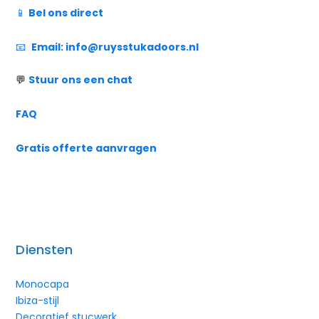
📱
Bel ons direct
📧
Email:
info@ruysstukadoors.nl
💬
Stuur ons een chat
FAQ
Gratis offerte aanvragen
Diensten
Monocapa
Ibiza-stijl
Decoratief stucwerk